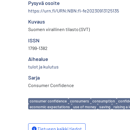
Pysyvä osoite
https://urn.fi/URN:NBN:fi-fe20230913125135
Kuvaus
Suomen virallinen tilasto (SVT)
ISSN
1799-1382
Aihealue
tulot ja kulutus
Sarja
Consumer Confidence
Avainsanat
consumer confidence
consumers
consumption
confid
economic expectations
use of money
saving
raising a 
Tietueen kaikki tiedot