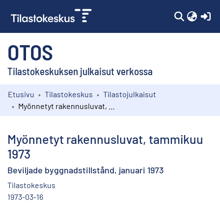
(c
OTOS
Tilastokeskuksen julkaisut verkossa
Etusivu
Tilastokeskus
Tilastojulkaisut
Kokoelmat
Myönnetyt rakennusluvat, tammikuu 1973
Selaa
Myönnetyt rakennusluvat, tammikuu
1973
Beviljade byggnadstillstånd, januari 1973
Tilastokeskus
1973-03-16