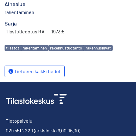
Aihealue
rakentaminen
Sarja
Tilastotiedotus RA
|
1973:5
Avainsanat
tilastot
rakentaminen
rakennustuotanto
rakennusluvat
Tietueen kaikki tiedot
Tietopalvelu
029 551 2220
(arkisin klo 9.00-16.00)