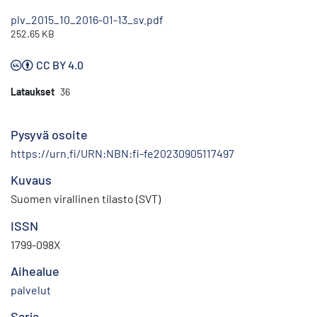
plv_2015_10_2016-01-13_sv.pdf
252.65 KB
CC BY 4.0
Lataukset
36
Pysyvä osoite
https://urn.fi/URN:NBN:fi-fe20230905117497
Kuvaus
Suomen virallinen tilasto (SVT)
ISSN
1799-098X
Aihealue
palvelut
Sarja