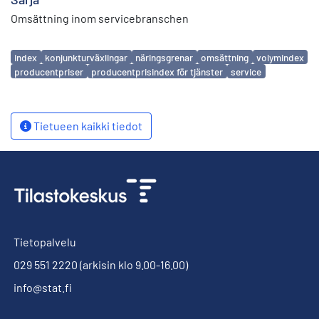
Omsättning inom servicebranschen
Avainsanat
index
konjunkturväxlingar
näringsgrenar
omsättning
volymindex
producentpriser
producentprisindex för tjänster
service
Tietueen kaikki tiedot
Tietopalvelu
029 551 2220
(arkisin klo 9.00-16.00)
info@stat.fi