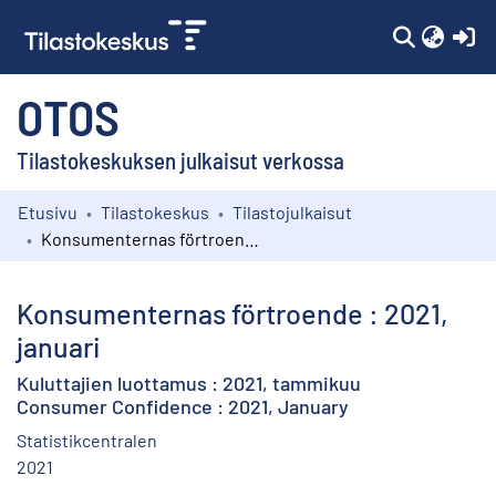
(c
OTOS
Tilastokeskuksen julkaisut verkossa
Etusivu
Tilastokeskus
Tilastojulkaisut
Kokoelmat
Konsumenternas förtroende : 2021, januari
Selaa
Konsumenternas förtroende : 2021,
januari
Kuluttajien luottamus : 2021, tammikuu
Consumer Confidence : 2021, January
Statistikcentralen
2021