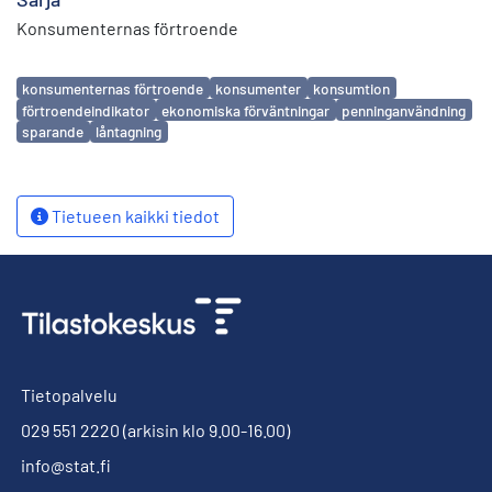
Konsumenternas förtroende
Avainsanat
konsumenternas förtroende
konsumenter
konsumtion
förtroendeindikator
ekonomiska förväntningar
penninganvändning
sparande
låntagning
Tietueen kaikki tiedot
Tietopalvelu
029 551 2220
(arkisin klo 9.00-16.00)
info@stat.fi