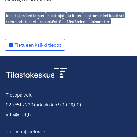
Avainsanat
kuluttajien luottamus
kuluttajat
kulutus
luottamusindikaattori
talousodotukset
rahankäyttö
säästäminen
lainanotto
Tietueen kaikki tiedot
Tietopalvelu
029 551 2220
(arkisin klo 9.00-16.00)
info@stat.fi
Tietosuojaseloste