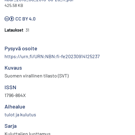
425.58 KB
CC BY 4.0
Lataukset
31
Pysyvä osoite
https://urn.fi/URN:NBN:fi-fe20230914125237
Kuvaus
Suomen virallinen tilasto (SVT)
ISSN
1796-864X
Aihealue
tulot ja kulutus
Sarja
Kuluttajien luottamus