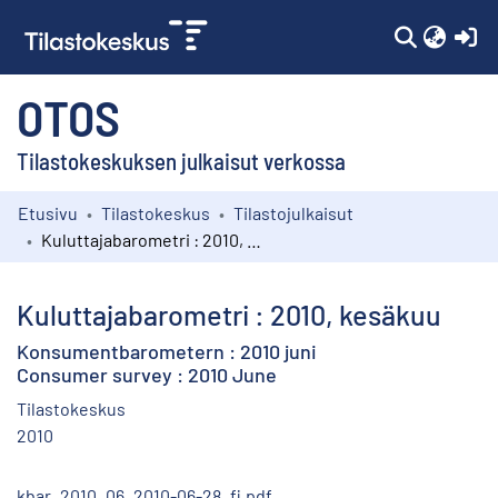
(c
OTOS
Tilastokeskuksen julkaisut verkossa
Etusivu
Tilastokeskus
Tilastojulkaisut
Kokoelmat
Kuluttajabarometri : 2010, kesäkuu
Selaa
Kuluttajabarometri : 2010, kesäkuu
Konsumentbarometern : 2010 juni
Consumer survey : 2010 June
Tilastokeskus
2010
kbar_2010_06_2010-06-28_fi.pdf