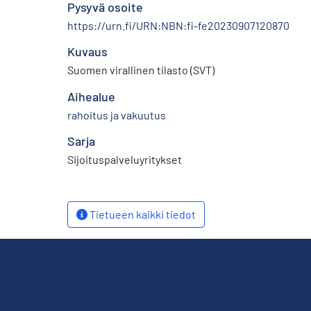
Pysyvä osoite
https://urn.fi/URN:NBN:fi-fe20230907120870
Kuvaus
Suomen virallinen tilasto (SVT)
Aihealue
rahoitus ja vakuutus
Sarja
Sijoituspalveluyritykset
Tietueen kaikki tiedot