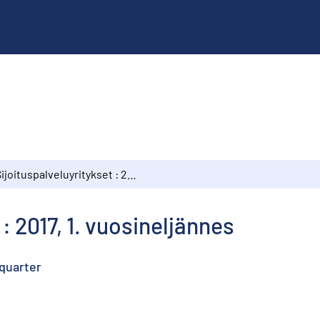
Sijoituspalveluyritykset : 2017, 1. vuosineljännes
: 2017, 1. vuosineljännes
 quarter