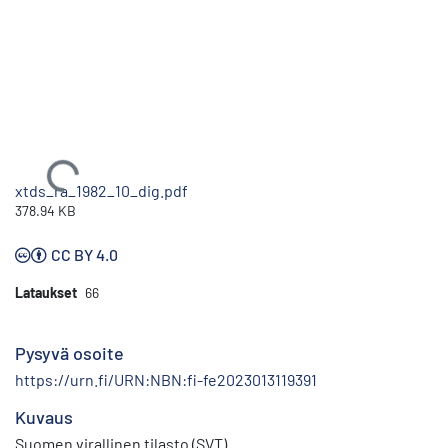
Ladataan...
xtds_ra_1982_10_dig.pdf
378.94 KB
CC BY 4.0
Lataukset
66
Pysyvä osoite
https://urn.fi/URN:NBN:fi-fe2023013119391
Kuvaus
Suomen virallinen tilasto (SVT)