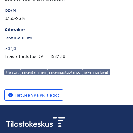
ISSN
0355-2314
Aihealue
rakentaminen
Sarja
Tilastotiedotus RA
|
1982:10
Avainsanat
tilastot
rakentaminen
rakennustuotanto
rakennusluvat
Tietueen kaikki tiedot