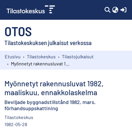
(c
OTOS
Tilastokeskuksen julkaisut verkossa
Etusivu
Tilastokeskus
Tilastojulkaisut
Kokoelmat
Myönnetyt rakennusluvat 1982, maaliskuu, ennakkolaskelma
Selaa
Myönnetyt rakennusluvat 1982,
maaliskuu, ennakkolaskelma
Beviljade byggnadstillstånd 1982, mars,
förhandsuppskattining
Tilastokeskus
1982-05-28