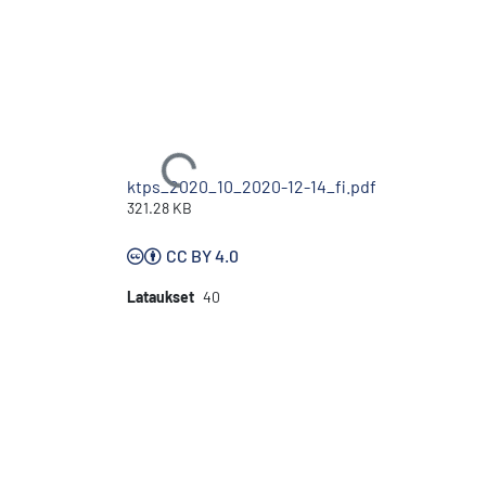
Ladataan...
ktps_2020_10_2020-12-14_fi.pdf
321.28 KB
CC BY 4.0
Lataukset
40