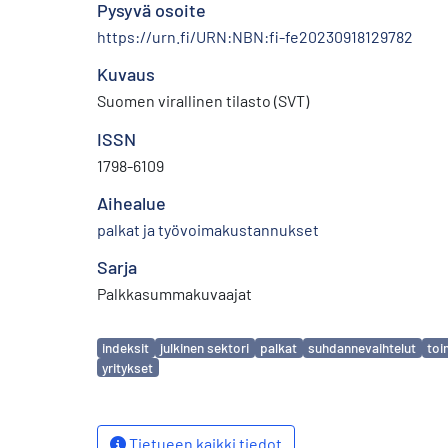
Pysyvä osoite
https://urn.fi/URN:NBN:fi-fe20230918129782
Kuvaus
Suomen virallinen tilasto (SVT)
ISSN
1798-6109
Aihealue
palkat ja työvoimakustannukset
Sarja
Palkkasummakuvaajat
Avainsanat
indeksit
julkinen sektori
palkat
suhdannevaihtelut
toi
yritykset
Tietueen kaikki tiedot