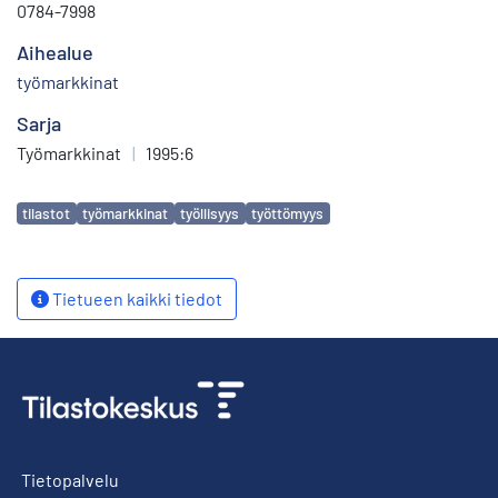
0784-7998
Aihealue
työmarkkinat
Sarja
Työmarkkinat
|
1995:6
Avainsanat
tilastot
työmarkkinat
työllisyys
työttömyys
Tietueen kaikki tiedot
Tietopalvelu