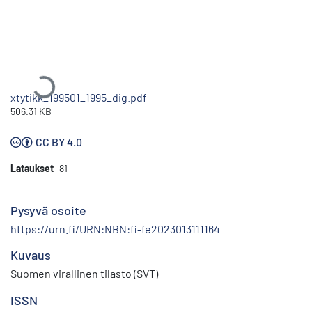
Ladataan...
xtytikk_199501_1995_dig.pdf
506.31 KB
CC BY 4.0
Lataukset
81
Pysyvä osoite
https://urn.fi/URN:NBN:fi-fe2023013111164
Kuvaus
Suomen virallinen tilasto (SVT)
ISSN