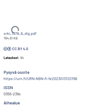
Ladataan...
xrki_1978_6_dig.pdf
764.61 KB
CC BY 4.0
Lataukset
94
Pysyvä osoite
https://urn.fi/URN:NBN:fi-fe2023013120766
ISSN
0355-239x
Aihealue