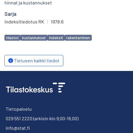
hinnat ja kustannukset
Sarja
Indeksitiedotus RK
|
1978:6
Avainsanat
tilastot
kustannukset
indeksit
rakentaminen
Tietueen kaikki tiedot
Tietopalvelu
029 551 2220
(arkisin klo 9.00-16.00)
info@stat.fi