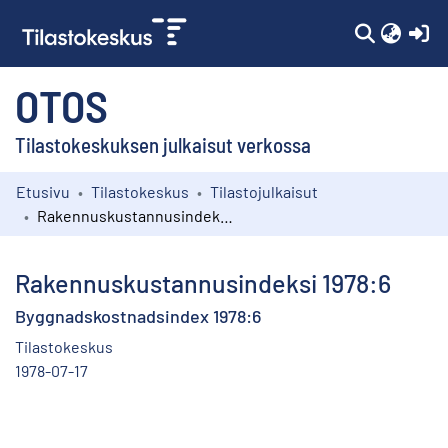
(c
OTOS
Tilastokeskuksen julkaisut verkossa
Etusivu
Tilastokeskus
Tilastojulkaisut
Kokoelmat
Rakennuskustannusindeksi 1978:6
Selaa
Rakennuskustannusindeksi 1978:6
Byggnadskostnadsindex 1978:6
Tilastokeskus
1978-07-17