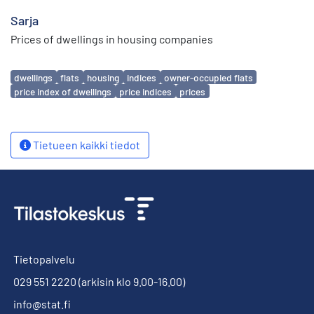
Sarja
Prices of dwellings in housing companies
Avainsanat
dwellings
flats
housing
indices
owner-occupied flats
price index of dwellings
price indices
prices
Tietueen kaikki tiedot
Tietopalvelu
029 551 2220
(arkisin klo 9.00-16.00)
info@stat.fi