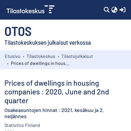
(c
OTOS
Tilastokeskuksen julkaisut verkossa
Etusivu
Tilastokeskus
Tilastojulkaisut
Kokoelmat
Prices of dwellings in housing companies : 2020, June and 2nd quarter
Selaa
Prices of dwellings in housing
companies : 2020, June and 2nd
quarter
Osakeasuntojen hinnat : 2021, kesäkuu ja 2.
neljännes
Statistics Finland