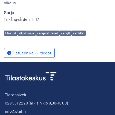
oikeus
Sarja
12 Fångvården
|
17
Avainsanat
tilastot
rikollisuus
rangaistukset
vangit
vankilat
Tietueen kaikki tiedot
Tietopalvelu
029 551 2220
(arkisin klo 9.00-16.00)
info@stat.fi