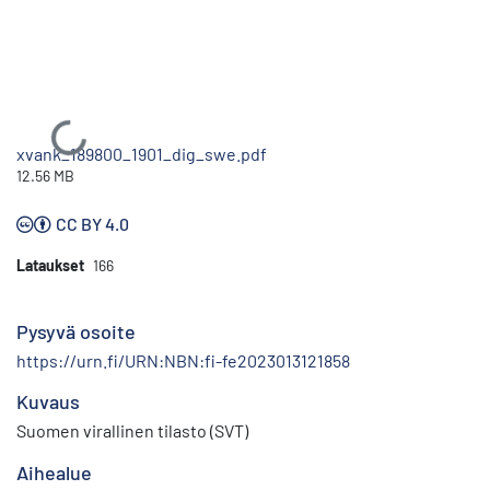
Ladataan...
xvank_189800_1901_dig_swe.pdf
12.56 MB
CC BY 4.0
Lataukset
166
Pysyvä osoite
https://urn.fi/URN:NBN:fi-fe2023013121858
Kuvaus
Suomen virallinen tilasto (SVT)
Aihealue