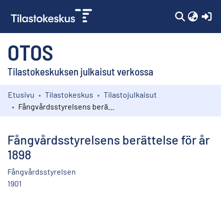
(c
OTOS
Tilastokeskuksen julkaisut verkossa
Etusivu
Tilastokeskus
Tilastojulkaisut
Kokoelmat
Fångvårdsstyrelsens berättelse för år 1898
Selaa
Fångvårdsstyrelsens berättelse för år
1898
Fångvårdsstyrelsen
1901