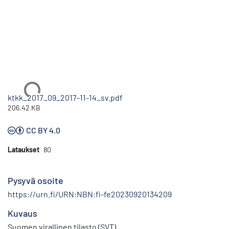
Ladataan...
ktkk_2017_09_2017-11-14_sv.pdf
206.42 KB
CC BY 4.0
Lataukset
80
Pysyvä osoite
https://urn.fi/URN:NBN:fi-fe20230920134209
Kuvaus
Suomen virallinen tilasto (SVT)