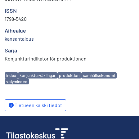
ISSN
1798-5420
Aihealue
kansantalous
Sarja
Konjunkturindikator för produktionen
Avainsanat
index
konjunkturväxlingar
produktion
samhällsekonomi
volymindex
Tietueen kaikki tiedot