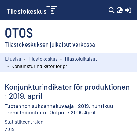
(c
OTOS
Tilastokeskuksen julkaisut verkossa
Etusivu
Tilastokeskus
Tilastojulkaisut
Kokoelmat
Konjunkturindikator för produktionen : 2019, april
Selaa
Konjunkturindikator för produktionen
: 2019, april
Tuotannon suhdannekuvaaja : 2019, huhtikuu
Trend Indicator of Output : 2019, April
Statistikcentralen
2019