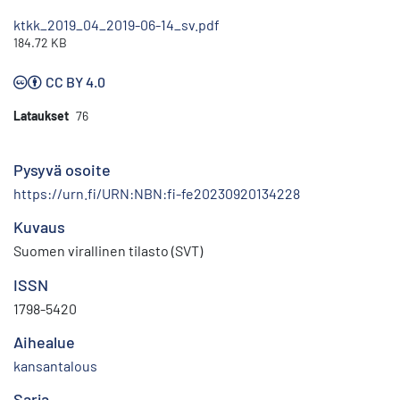
ktkk_2019_04_2019-06-14_sv.pdf
184.72 KB
CC BY 4.0
Lataukset
76
Pysyvä osoite
https://urn.fi/URN:NBN:fi-fe20230920134228
Kuvaus
Suomen virallinen tilasto (SVT)
ISSN
1798-5420
Aihealue
kansantalous
Sarja