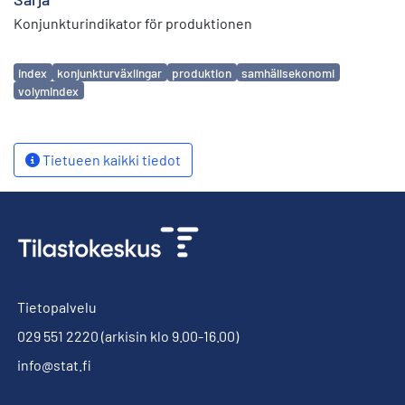
Konjunkturindikator för produktionen
Avainsanat
index
konjunkturväxlingar
produktion
samhällsekonomi
volymindex
Tietueen kaikki tiedot
Tietopalvelu
029 551 2220
(arkisin klo 9.00-16.00)
info@stat.fi