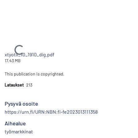
Ladataan...
xtyotil_10_1910_dig.pdf
17.43 MB
This publication is copyrighted.
Lataukset
213
Pysyvä osoite
https://urn.fi/URN:NBN:fi-fe2023013111358
Aihealue
työmarkkinat