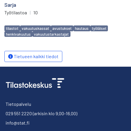
Sarja
Työtilastoa
|
10
Avainsanat
tilastot
vakuutuskassat
avustukset
hautaus
työläiset
henkivakuutus
vakuutustarkastajat
Tietueen kaikki tiedot
Tietopalvelu
029 551 2220
(arkisin klo 9.00-16.00)
info@stat.fi