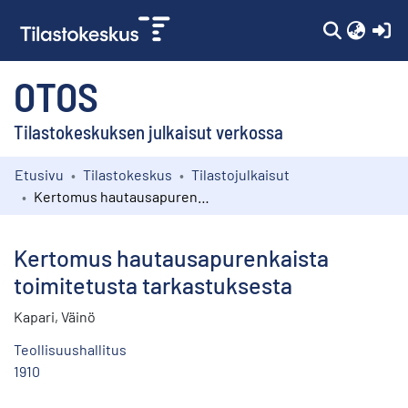
(c
OTOS
Tilastokeskuksen julkaisut verkossa
Etusivu
Tilastokeskus
Tilastojulkaisut
Kokoelmat
Kertomus hautausapurenkaista toimitetusta tarkastuksesta
Selaa
Kertomus hautausapurenkaista
toimitetusta tarkastuksesta
Kapari, Väinö
Teollisuushallitus
1910