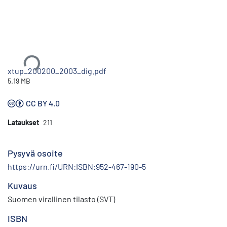
Ladataan...
xtup_200200_2003_dig.pdf
5.19 MB
CC BY 4.0
Lataukset
211
Pysyvä osoite
https://urn.fi/URN:ISBN:952-467-190-5
Kuvaus
Suomen virallinen tilasto (SVT)
ISBN