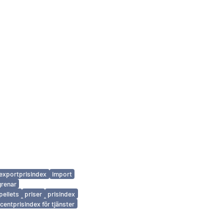
exportprisindex
import
grenar
pellets
priser
prisindex
entprisindex för tjänster