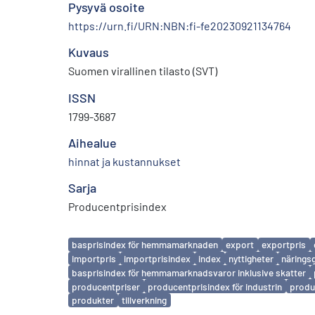
Pysyvä osoite
https://urn.fi/URN:NBN:fi-fe20230921134764
Kuvaus
Suomen virallinen tilasto (SVT)
ISSN
1799-3687
Aihealue
hinnat ja kustannukset
Sarja
Producentprisindex
Avainsanat
basprisindex för hemmamarknaden
export
exportpris
importpris
importprisindex
index
nyttigheter
närings
basprisindex för hemmamarknadsvaror inklusive skatter
producentpriser
producentprisindex för industrin
produc
produkter
tillverkning