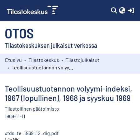
(c
OTOS
Tilastokeskuksen julkaisut verkossa
Etusivu
Tilastokeskus
Tilastojulkaisut
Kokoelmat
Teollisuustuotannon volyymi-indeksi, 1967 (lopullinen), 1968 ja syyskuu 1969
Selaa
Teollisuustuotannon volyymi-indeksi,
1967 (lopullinen), 1968 ja syyskuu 1969
Tilastollinen päätoimisto
1969-11-11
xtds_te_1969_12_dig.pdf
1.35 MB