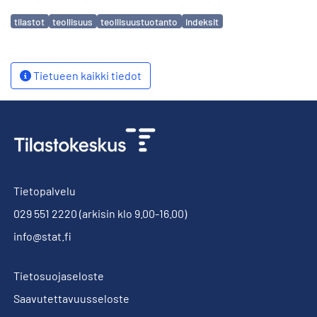
Avainsanat
tilastot
teollisuus
teollisuustuotanto
indeksit
Tietueen kaikki tiedot
Tietopalvelu
029 551 2220
(arkisin klo 9.00-16.00)
info@stat.fi
Tietosuojaseloste
Saavutettavuusseloste