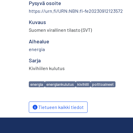
Pysyvä osoite
https://urn.fi/URN:NBN:fi-fe20230912123572
Kuvaus
Suomen virallinen tilasto (SVT)
Aihealue
energia
Sarja
Kivihiilen kulutus
Avainsanat
energia
energiankulutus
kivihiili
polttoaineet
Tietueen kaikki tiedot