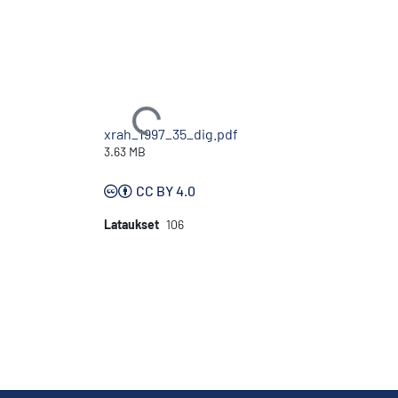
Ladataan...
xrah_1997_35_dig.pdf
3.63 MB
CC BY 4.0
Lataukset
106