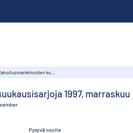
Rahoitusmarkkinoiden kuukausisarjoja 1997, marraskuu
uukausisarjoja 1997, marraskuu
ovember
Pysyvä osoite