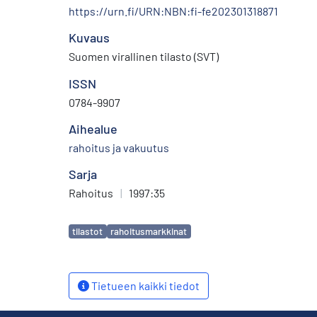
https://urn.fi/URN:NBN:fi-fe202301318871
Kuvaus
Suomen virallinen tilasto (SVT)
ISSN
0784-9907
Aihealue
rahoitus ja vakuutus
Sarja
Rahoitus
|
1997:35
Avainsanat
tilastot
rahoitusmarkkinat
Tietueen kaikki tiedot