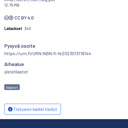
12.75 MB
CC BY 4.0
Lataukset
340
Pysyvä osoite
https://urn.fi/URN:NBN:fi-fe2023013116144
Aihealue
yleistilastot
Avainsanat
tilastot
Tietueen kaikki tiedot