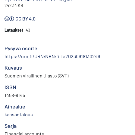
242.14 KB
CC BY 4.0
Lataukset
43
Pysyvä osoite
https://urn.fi/URN:NBN:fi-fe20230918130246
Kuvaus
Suomen virallinen tilasto (SVT)
ISSN
1458-8145
Aihealue
kansantalous
Sarja
Financial accounts