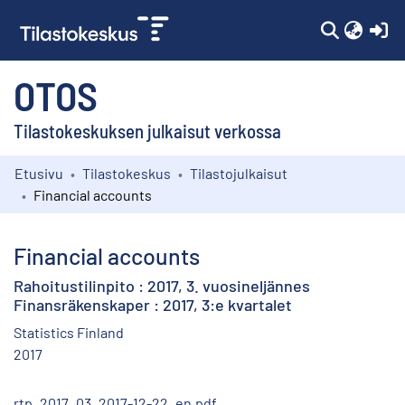
(c
OTOS
Tilastokeskuksen julkaisut verkossa
Etusivu
Tilastokeskus
Tilastojulkaisut
Kokoelmat
Financial accounts
Selaa
Financial accounts
Rahoitustilinpito : 2017, 3. vuosineljännes
Finansräkenskaper : 2017, 3:e kvartalet
Statistics Finland
2017
rtp_2017_03_2017-12-22_en.pdf