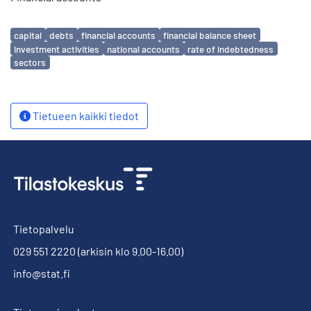
Avainsanat
capital
debts
financial accounts
financial balance sheet
investment activities
national accounts
rate of indebtedness
sectors
Tietueen kaikki tiedot
Tietopalvelu
029 551 2220
(arkisin klo 9.00-16.00)
info@stat.fi