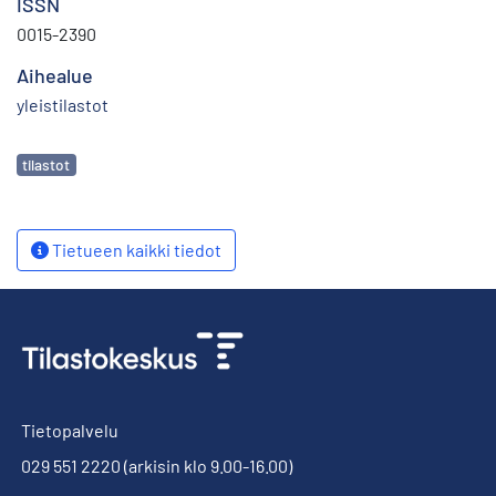
ISSN
0015-2390
Aihealue
yleistilastot
Avainsanat
tilastot
Tietueen kaikki tiedot
Tietopalvelu
029 551 2220
(arkisin klo 9.00-16.00)