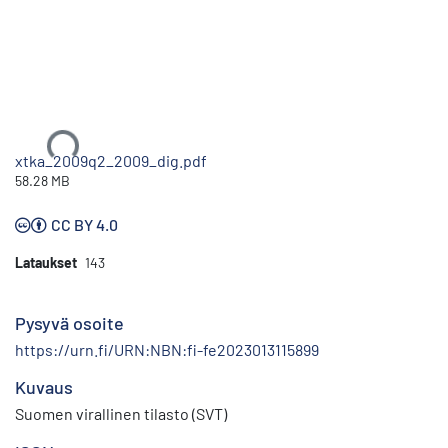
Ladataan...
xtka_2009q2_2009_dig.pdf
58.28 MB
CC BY 4.0
Lataukset
143
Pysyvä osoite
https://urn.fi/URN:NBN:fi-fe2023013115899
Kuvaus
Suomen virallinen tilasto (SVT)