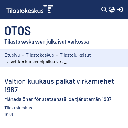
(c
OTOS
Tilastokeskuksen julkaisut verkossa
Etusivu
Tilastokeskus
Tilastojulkaisut
Kokoelmat
Valtion kuukausipalkat virkamiehet 1987
Selaa
Valtion kuukausipalkat virkamiehet
1987
Månadslöner för statsanställda tjänstemän 1987
Tilastokeskus
1988