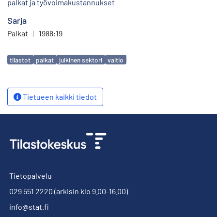
palkat ja työvoimakustannukset
Sarja
Palkat
|
1988:19
Avainsanat
tilastot
palkat
julkinen sektori
valtio
Tietueen kaikki tiedot
Tietopalvelu
029 551 2220
(arkisin klo 9.00-16.00)
info@stat.fi