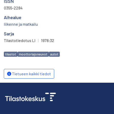
ISSN
0355-2284
Aihealue
liikenne ja matkailu
Sarja
Tilastotiedotus LI
|
1978:32
Avainsanat
tilastot
moottoriajoneuvot
autot
Tietueen kaikki tiedot