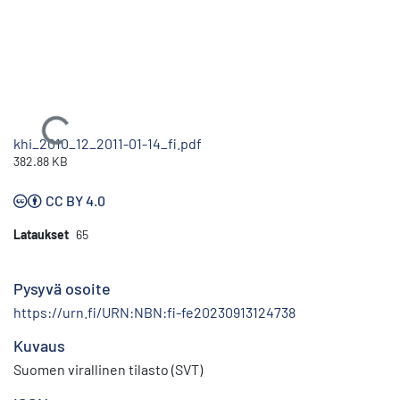
Ladataan...
khi_2010_12_2011-01-14_fi.pdf
382.88 KB
CC BY 4.0
Lataukset
65
Pysyvä osoite
https://urn.fi/URN:NBN:fi-fe20230913124738
Kuvaus
Suomen virallinen tilasto (SVT)