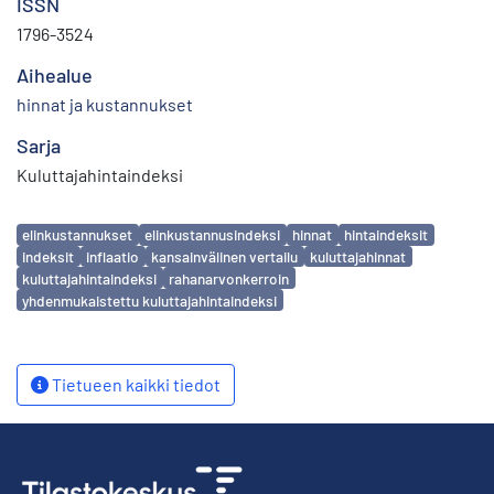
ISSN
1796-3524
Aihealue
hinnat ja kustannukset
Sarja
Kuluttajahintaindeksi
Avainsanat
elinkustannukset
elinkustannusindeksi
hinnat
hintaindeksit
indeksit
inflaatio
kansainvälinen vertailu
kuluttajahinnat
kuluttajahintaindeksi
rahanarvonkerroin
yhdenmukaistettu kuluttajahintaindeksi
Tietueen kaikki tiedot