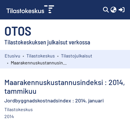
(c
OTOS
Tilastokeskuksen julkaisut verkossa
Etusivu
Tilastokeskus
Tilastojulkaisut
Kokoelmat
Maarakennuskustannusindeksi : 2014, tammikuu
Selaa
Maarakennuskustannusindeksi : 2014,
tammikuu
Jordbyggnadskostnadsindex : 2014, januari
Tilastokeskus
2014