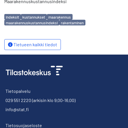
Maarakennuskustannusindeksi
Avainsanat
indeksit
kustannukset
maarakennus
maarakennuskustannusindeksi
rakentaminen
Tietueen kaikki tiedot
Tietopalvelu
029 551 2220
(arkisin klo 9.00-16.00)
info@stat.fi
Tietosuojaseloste