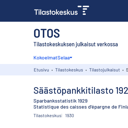
OTOS
Tilastokeskuksen julkaisut verkossa
Kokoelmat
Selaa
Etusivu
Tilastokeskus
Tilastojulkaisut
Säästöpankkitilasto 19
Sparbanksstatistik 1929
Statistique des caisses d'épargne de Finl
Tilastokeskus
1930