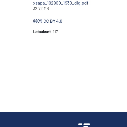
xsapa_192900_1930_dig.pdf
32.72 MB
CC BY 4.0
Lataukset
117