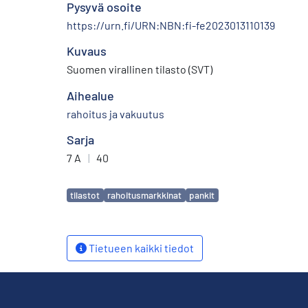
Pysyvä osoite
https://urn.fi/URN:NBN:fi-fe2023013110139
Kuvaus
Suomen virallinen tilasto (SVT)
Aihealue
rahoitus ja vakuutus
Sarja
7 A
|
40
Avainsanat
tilastot
rahoitusmarkkinat
pankit
Tietueen kaikki tiedot