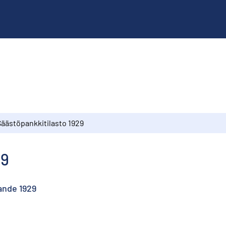
Säästöpankkitilasto 1929
29
ande 1929