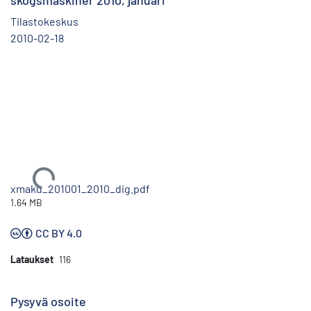
skogsmaskiner 2010, januari
Tilastokeskus
2010-02-18
Ladataan...
xmaku_201001_2010_dig.pdf
1.64 MB
CC BY 4.0
Lataukset
116
Pysyvä osoite