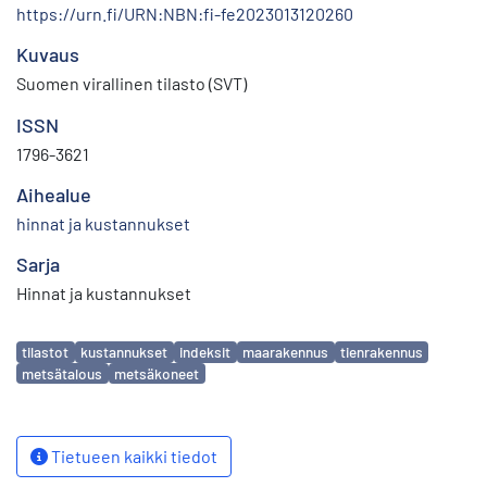
https://urn.fi/URN:NBN:fi-fe2023013120260
Kuvaus
Suomen virallinen tilasto (SVT)
ISSN
1796-3621
Aihealue
hinnat ja kustannukset
Sarja
Hinnat ja kustannukset
Avainsanat
tilastot
kustannukset
indeksit
maarakennus
tienrakennus
metsätalous
metsäkoneet
Tietueen kaikki tiedot