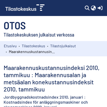
(c
OTOS
Tilastokeskuksen julkaisut verkossa
Etusivu
Tilastokeskus
Tilastojulkaisut
Kokoelmat
Maarakennuskustannusindeksi 2010, tammikuu : Maarakennusalan ja metsäalan konekustannusindeksit 2010, tammikuu
Selaa
Maarakennuskustannusindeksi 2010,
tammikuu : Maarakennusalan ja
metsäalan konekustannusindeksit
2010, tammikuu
Jordbyggnadskostnadsindex 2010, januari :
Kostnadsindex för anläggningsmaskiner och