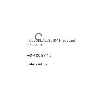
Ladataan...
rki_2018_10_2018-11-15_sv.pdf
273.23 KB
CC BY 4.0
Lataukset
34