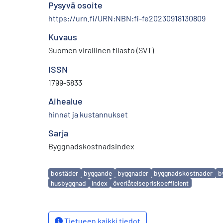
Pysyvä osoite
https://urn.fi/URN:NBN:fi-fe20230918130809
Kuvaus
Suomen virallinen tilasto (SVT)
ISSN
1799-5833
Aihealue
hinnat ja kustannukset
Sarja
Byggnadskostnadsindex
Avainsanat
bostäder
byggande
byggnader
byggnadskostnader
b
husbyggnad
index
överlåtelsepriskoefficient
Tietueen kaikki tiedot