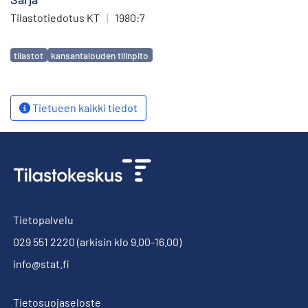
Tilastotiedotus KT
|
1980:7
Avainsanat
tilastot
kansantalouden tilinpito
Tietueen kaikki tiedot
Tietopalvelu
029 551 2220
(arkisin klo 9.00-16.00)
info@stat.fi
Tietosuojaseloste