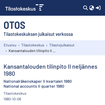
(c
OTOS
Tilastokeskuksen julkaisut verkossa
Etusivu
Tilastokeskus
Tilastojulkaisut
Kokoelmat
Kansantalouden tilinpito II neljännes 1980
Selaa
Kansantalouden tilinpito II neljännes
1980
Nationalräkenskaper II kvartalet 1980
National accounts II quarter 1980
Tilastokeskus
1980-10-06