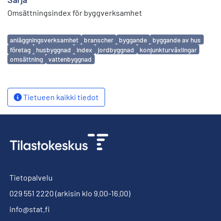
Omsättningsindex för byggverksamhet
Avainsanat
anläggningsverksamhet
branscher
byggande
byggande av hus
företag
husbyggnad
index
jordbyggnad
konjunkturväxlingar
omsättning
vattenbyggnad
Tietueen kaikki tiedot
Tietopalvelu
029 551 2220
(arkisin klo 9.00-16.00)
info@stat.fi