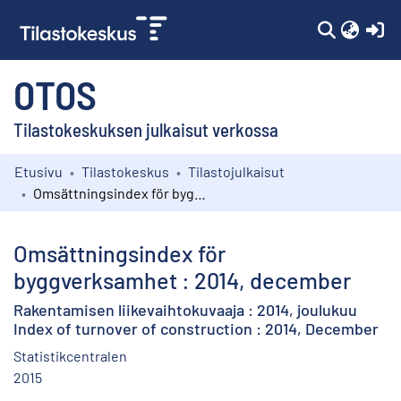
(c
OTOS
Tilastokeskuksen julkaisut verkossa
Etusivu
Tilastokeskus
Tilastojulkaisut
Kokoelmat
Omsättningsindex för byggverksamhet : 2014, december
Selaa
Omsättningsindex för
byggverksamhet : 2014, december
Rakentamisen liikevaihtokuvaaja : 2014, joulukuu
Index of turnover of construction : 2014, December
Statistikcentralen
2015