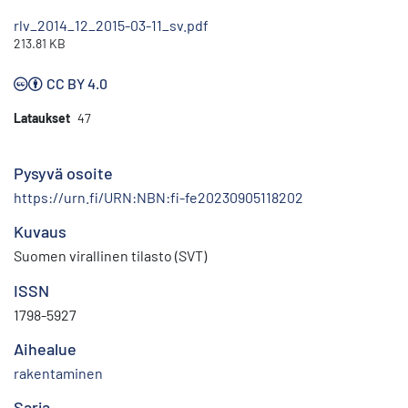
rlv_2014_12_2015-03-11_sv.pdf
213.81 KB
CC BY 4.0
Lataukset
47
Pysyvä osoite
https://urn.fi/URN:NBN:fi-fe20230905118202
Kuvaus
Suomen virallinen tilasto (SVT)
ISSN
1798-5927
Aihealue
rakentaminen
Sarja