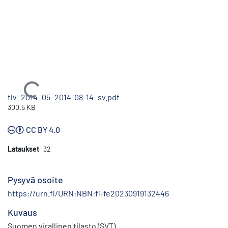
Ladataan...
tlv_2014_05_2014-08-14_sv.pdf
300.5 KB
CC BY 4.0
Lataukset
32
Pysyvä osoite
https://urn.fi/URN:NBN:fi-fe20230919132446
Kuvaus
Suomen virallinen tilasto (SVT)