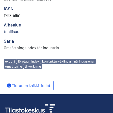
ISSN
1798-5951
Aihealue
teollisuus
Sarja
Omsättningsindex för industrin
Avainsanat
export
företag
index
konjunkturväxlingar
näringsgrenar
omsättning
tillverkning
Tietueen kaikki tiedot