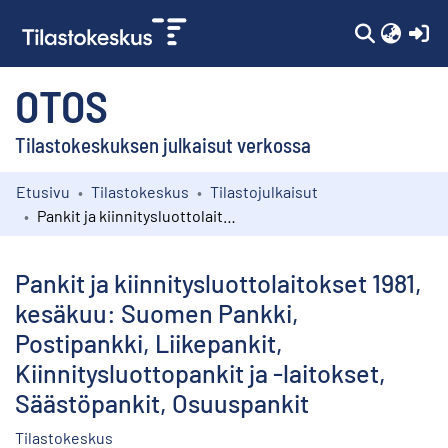
(c
OTOS
Tilastokeskuksen julkaisut verkossa
Etusivu
Tilastokeskus
Tilastojulkaisut
Kokoelmat
Pankit ja kiinnitysluottolaitokset 1981, kesäkuu: Suomen Pankki, Postipankki, Liikepankit, Kiinnitysluottopankit ja -laitokset, Säästöpankit, Osuuspankit
Selaa
Pankit ja kiinnitysluottolaitokset 1981,
kesäkuu: Suomen Pankki,
Postipankki, Liikepankit,
Kiinnitysluottopankit ja -laitokset,
Säästöpankit, Osuuspankit
Tilastokeskus