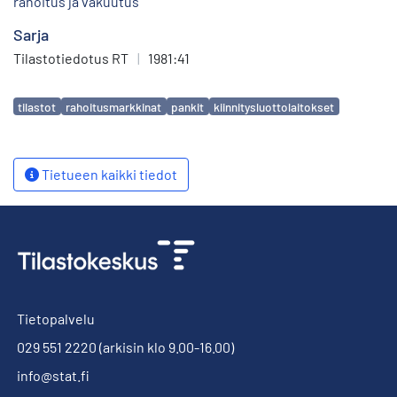
rahoitus ja vakuutus
Sarja
Tilastotiedotus RT
|
1981:41
Avainsanat
tilastot
rahoitusmarkkinat
pankit
kiinnitysluottolaitokset
Tietueen kaikki tiedot
Tietopalvelu
029 551 2220
(arkisin klo 9.00-16.00)
info@stat.fi