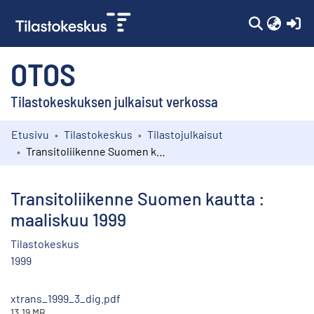
(c
OTOS
Tilastokeskuksen julkaisut verkossa
Etusivu
Tilastokeskus
Tilastojulkaisut
Kokoelmat
Transitoliikenne Suomen kautta : maaliskuu 1999
Selaa
Transitoliikenne Suomen kautta :
maaliskuu 1999
Tilastokeskus
1999
xtrans_1999_3_dig.pdf
13.19 MB