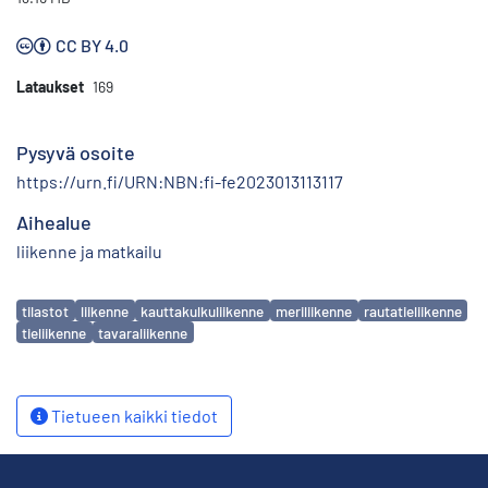
CC BY 4.0
Lataukset
169
Pysyvä osoite
https://urn.fi/URN:NBN:fi-fe2023013113117
Aihealue
liikenne ja matkailu
Avainsanat
tilastot
liikenne
kauttakulkuliikenne
meriliikenne
rautatieliikenne
tieliikenne
tavaraliikenne
Tietueen kaikki tiedot