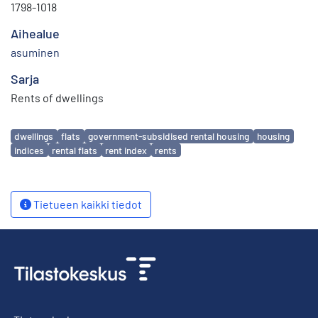
1798-1018
Aihealue
asuminen
Sarja
Rents of dwellings
Avainsanat
dwellings
flats
government-subsidised rental housing
housing
indices
rental flats
rent index
rents
Tietueen kaikki tiedot