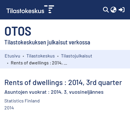
(c
OTOS
Tilastokeskuksen julkaisut verkossa
Etusivu
Tilastokeskus
Tilastojulkaisut
Kokoelmat
Rents of dwellings : 2014, 3rd quarter
Selaa
Rents of dwellings : 2014, 3rd quarter
Asuntojen vuokrat : 2014, 3. vuosineljännes
Statistics Finland
2014