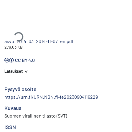
Ladataan...
asvu_2014_03_2014-11-07_en.pdf
276.03 KB
CC BY 4.0
Lataukset
41
Pysyvä osoite
https://urn.fi/URN:NBN:fi-fe20230904116229
Kuvaus
Suomen virallinen tilasto (SVT)
ISSN