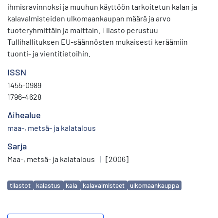
ihmisravinnoksi ja muuhun käyttöön tarkoitetun kalan ja
kalavalmisteiden ulkomaankaupan määrä ja arvo
tuoteryhmittäin ja maittain. Tilasto perustuu
Tullihallituksen EU-säännösten mukaisesti keräämiin
tuonti- ja vientitietoihin.
ISSN
1455-0989
1796-4628
Aihealue
maa-, metsä- ja kalatalous
Sarja
Maa-, metsä- ja kalatalous
|
[2006]
Avainsanat
tilastot
kalastus
kala
kalavalmisteet
ulkomaankauppa