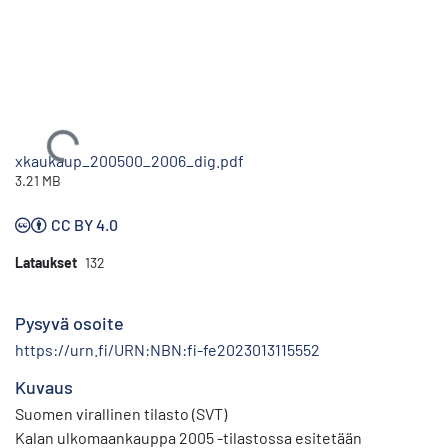
Ladataan...
xkaukaup_200500_2006_dig.pdf
3.21 MB
CC BY 4.0
Lataukset
132
Pysyvä osoite
https://urn.fi/URN:NBN:fi-fe2023013115552
Kuvaus
Suomen virallinen tilasto (SVT)
Kalan ulkomaankauppa 2005 -tilastossa esitetään