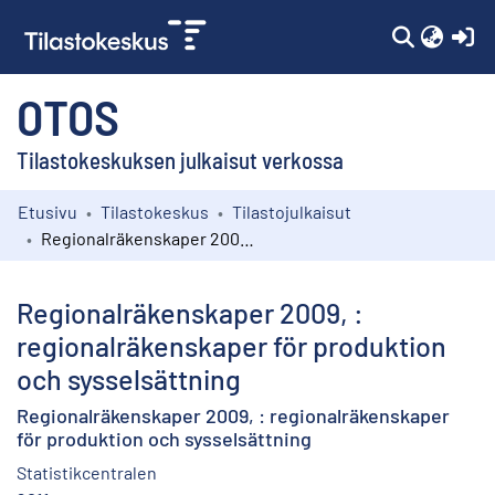
(c
OTOS
Tilastokeskuksen julkaisut verkossa
Etusivu
Tilastokeskus
Tilastojulkaisut
Kokoelmat
Regionalräkenskaper 2009, : regionalräkenskaper för produktion och sysselsättning
Selaa
Regionalräkenskaper 2009, :
regionalräkenskaper för produktion
och sysselsättning
Regionalräkenskaper 2009, : regionalräkenskaper
för produktion och sysselsättning
Statistikcentralen