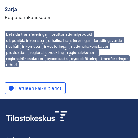
Sarja
Regionalräkenskaper
Avainsanat
betalda transfereringar
bruttonationalprodukt
disponibla inkomster
erhållna transfereringar
förädlingsvärde
hushåll
inkomster
investeringar
nationalräkenskaper
produktion
regional utveckling
regionalekonomi
regionalräkenskaper
sysselsatta
sysselsättning
transfereringar
utbud
Tietueen kaikki tiedot