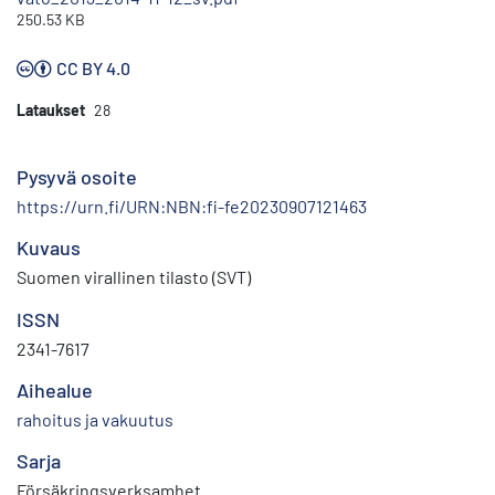
250.53 KB
CC BY 4.0
Lataukset
28
Pysyvä osoite
https://urn.fi/URN:NBN:fi-fe20230907121463
Kuvaus
Suomen virallinen tilasto (SVT)
ISSN
2341-7617
Aihealue
rahoitus ja vakuutus
Sarja
Försäkringsverksamhet