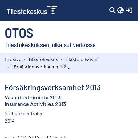
(c
OTOS
Tilastokeskuksen julkaisut verkossa
Etusivu
Tilastokeskus
Tilastojulkaisut
Kokoelmat
Försäkringsverksamhet 2013
Selaa
Försäkringsverksamhet 2013
Vakuutustoiminta 2013
Insurance Activities 2013
Statistikcentralen
2014
vato_2013_2014-11-12_sv.pdf