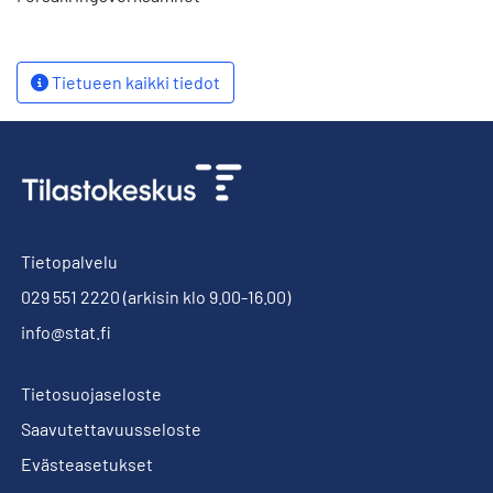
Tietueen kaikki tiedot
Tietopalvelu
029 551 2220
(arkisin klo 9.00-16.00)
info@stat.fi
Tietosuojaseloste
Saavutettavuusseloste
Evästeasetukset