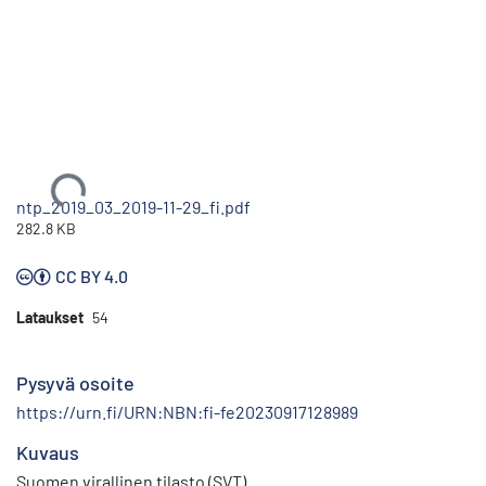
Ladataan...
ntp_2019_03_2019-11-29_fi.pdf
282.8 KB
CC BY 4.0
Lataukset
54
Pysyvä osoite
https://urn.fi/URN:NBN:fi-fe20230917128989
Kuvaus
Suomen virallinen tilasto (SVT)