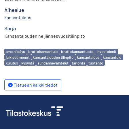
Aihealue
kansantalous
Sarja
Kansantalouden neljännesvuositilinpito
Avainsanat
arvonlisäys
bruttokansantulo
bruttokansantuote
investoinnit
julkiset menot
kansantalouden tilinpito
kansantalous
kansantulo
kulutus
kysyntä
suhdannevaihtelut
tarjonta
tuotanto
Tietueen kaikki tiedot