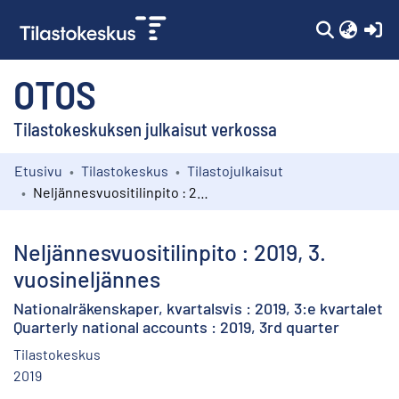
(c
OTOS
Tilastokeskuksen julkaisut verkossa
Etusivu
Tilastokeskus
Tilastojulkaisut
Kokoelmat
Neljännesvuositilinpito : 2019, 3. vuosineljännes
Selaa
Neljännesvuositilinpito : 2019, 3.
vuosineljännes
Nationalräkenskaper, kvartalsvis : 2019, 3:e kvartalet
Quarterly national accounts : 2019, 3rd quarter
Tilastokeskus
2019