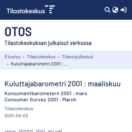
(c
OTOS
Tilastokeskuksen julkaisut verkossa
Etusivu
Tilastokeskus
Tilastojulkaisut
Kokoelmat
Kuluttajabarometri 2001 : maaliskuu
Selaa
Kuluttajabarometri 2001 : maaliskuu
Konsumentbarometern 2001 : mars
Consumer Survey 2001 : March
Tilastokeskus
2001-04-03
xkbar_200103_2001_dig.pdf