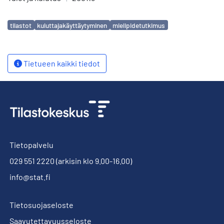
Avainsanat
tilastot
kuluttajakäyttäytyminen
mielipidetutkimus
Tietueen kaikki tiedot
Tietopalvelu
029 551 2220
(arkisin klo 9.00-16.00)
info@stat.fi
Tietosuojaseloste
Saavutettavuusseloste