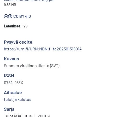
9.83 MB
CC BY 4.0
Lataukset
129
Pysyvä osoite
https://urn.fi/URN:NBN:fi-fe202301318014
Kuvaus
Suomen virallinen tilasto (SVT)
ISSN
0784-963X
Aihealue
tulot ja kulutus
Sarja
Tulot ja kulutus
|
2001:9