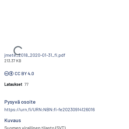
Ladataan...
jmete_2018_2020-01-31_fi.pdf
213.37 KB
CC BY 4.0
Lataukset
77
Pysyvä osoite
https://urn.fi/URN:NBN:fi-fe20230914126016
Kuvaus
Suomen virallinen tilasto (SVT)