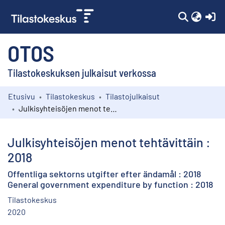
(c
OTOS
Tilastokeskuksen julkaisut verkossa
Etusivu
Tilastokeskus
Tilastojulkaisut
Kokoelmat
Julkisyhteisöjen menot tehtävittäin : 2018
Selaa
Julkisyhteisöjen menot tehtävittäin :
2018
Offentliga sektorns utgifter efter ändamål : 2018
General government expenditure by function : 2018
Tilastokeskus
2020