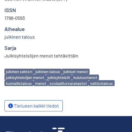
ISSN
1798-0593
Aihealue
julkinen talous
Sarja
Julkisyhteisöjen menot tehtävittäin
Avainsanat
julkinen sektori
julkinen talous
julkiset menot
julkisyhteisöjen menot
julkisyhteisöt
kulutusmenot
kunnallistalous
menot
sosiaaliturvarahastot
valtiontalous
Tietueen kaikki tiedot