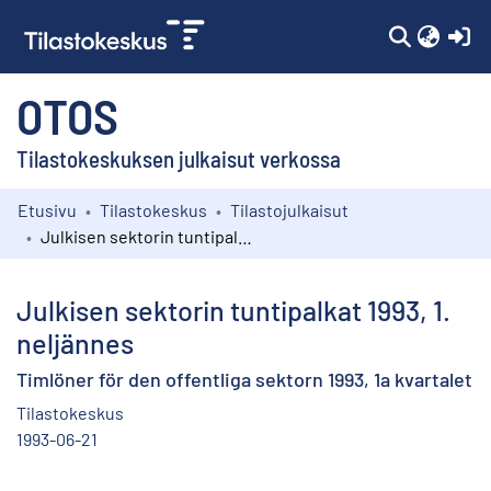
(c
OTOS
Tilastokeskuksen julkaisut verkossa
Etusivu
Tilastokeskus
Tilastojulkaisut
Kokoelmat
Julkisen sektorin tuntipalkat 1993, 1. neljännes
Selaa
Julkisen sektorin tuntipalkat 1993, 1.
neljännes
Timlöner för den offentliga sektorn 1993, 1a kvartalet
Tilastokeskus
1993-06-21