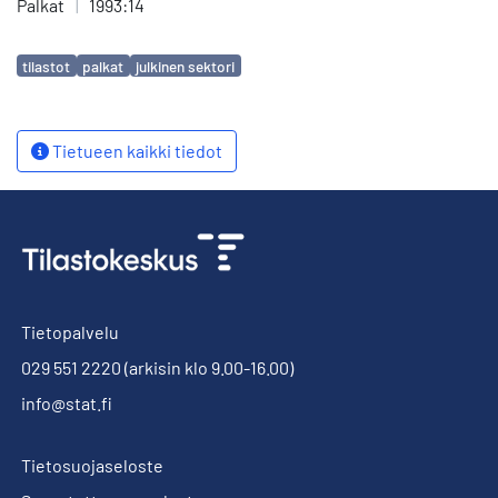
Palkat
|
1993:14
Avainsanat
tilastot
palkat
julkinen sektori
Tietueen kaikki tiedot
Tietopalvelu
029 551 2220
(arkisin klo 9.00-16.00)
info@stat.fi
Tietosuojaseloste