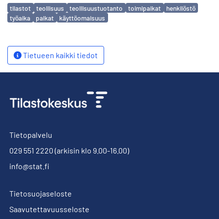
Avainsanat
tilastot
teollisuus
teollisuustuotanto
toimipaikat
henkilöstö
työaika
palkat
käyttöomaisuus
Tietueen kaikki tiedot
Tietopalvelu
029 551 2220
(arkisin klo 9.00-16.00)
info@stat.fi
Tietosuojaseloste
Saavutettavuusseloste