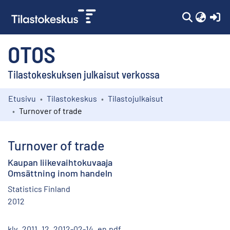
(c
OTOS
Tilastokeskuksen julkaisut verkossa
Etusivu
Tilastokeskus
Tilastojulkaisut
Kokoelmat
Turnover of trade
Selaa
Turnover of trade
Kaupan liikevaihtokuvaaja
Omsättning inom handeln
Statistics Finland
2012
klv_2011_12_2012-02-14_en.pdf