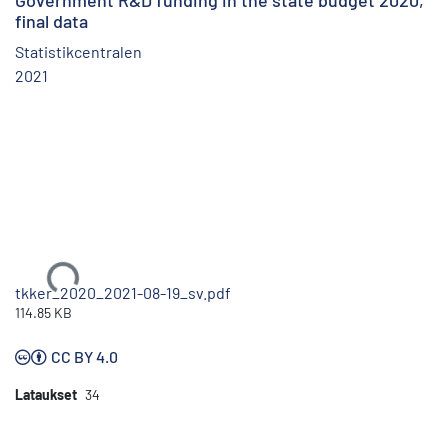
Government R&D funding in the state budget 2020,
final data
Statistikcentralen
2021
Ladataan...
tkker_2020_2021-08-19_sv.pdf
114.85 KB
CC BY 4.0
Lataukset
34