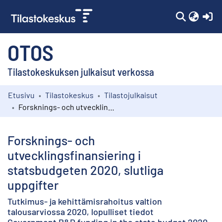
(c
OTOS
Tilastokeskuksen julkaisut verkossa
Etusivu
Tilastokeskus
Tilastojulkaisut
Kokoelmat
Forsknings- och utvecklingsfinansiering i statsbudgeten 2020, slutliga uppgifter
Selaa
Forsknings- och
utvecklingsfinansiering i
statsbudgeten 2020, slutliga
uppgifter
Tutkimus- ja kehittämisrahoitus valtion
talousarviossa 2020, lopulliset tiedot