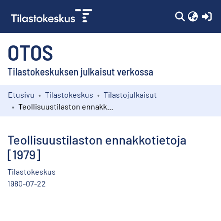
(c
OTOS
Tilastokeskuksen julkaisut verkossa
Etusivu
Tilastokeskus
Tilastojulkaisut
Kokoelmat
Teollisuustilaston ennakkotietoja [1979]
Selaa
Teollisuustilaston ennakkotietoja
[1979]
Tilastokeskus
1980-07-22