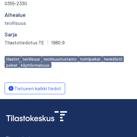
0355-2330
Aihealue
teollisuus
Sarja
Tilastotiedotus TE
|
1980:9
Avainsanat
tilastot
teollisuus
teollisuustuotanto
toimipaikat
henkilöstö
palkat
käyttöomaisuus
Tietueen kaikki tiedot