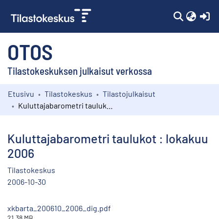
(c
OTOS
Tilastokeskuksen julkaisut verkossa
Etusivu
Tilastokeskus
Tilastojulkaisut
Kokoelmat
Kuluttajabarometri taulukot : lokakuu 2006
Selaa
Kuluttajabarometri taulukot : lokakuu
2006
Tilastokeskus
2006-10-30
xkbarta_200610_2006_dig.pdf
21.38 MB