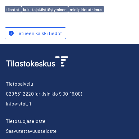
Avainsanat
tilastot
kuluttajakäyttäytyminen
mielipidetutkimus
Tietueen kaikki tiedot
Tietopalvelu
029 551 2220
(arkisin klo 9.00-16.00)
info@stat.fi
Tietosuojaseloste
Saavutettavuusseloste