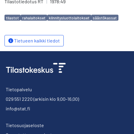
Tilastotiedotus RT
|
1978:49
Avainsanat
tilastot
rahalaitokset
kiinnitysluottolaitokset
säästökassat
Tietueen kaikki tiedot
Tietopalvelu
029 551 2220
(arkisin klo 9.00-16.00)
info@stat.fi
Tietosuojaseloste