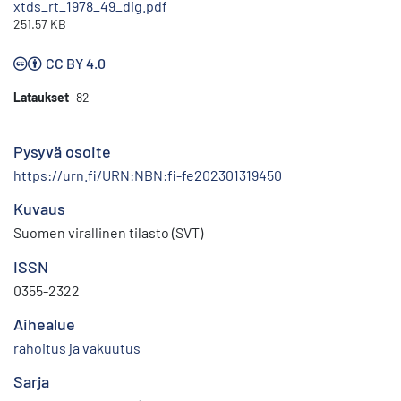
xtds_rt_1978_49_dig.pdf
251.57 KB
CC BY 4.0
Lataukset
82
Pysyvä osoite
https://urn.fi/URN:NBN:fi-fe202301319450
Kuvaus
Suomen virallinen tilasto (SVT)
ISSN
0355-2322
Aihealue
rahoitus ja vakuutus
Sarja