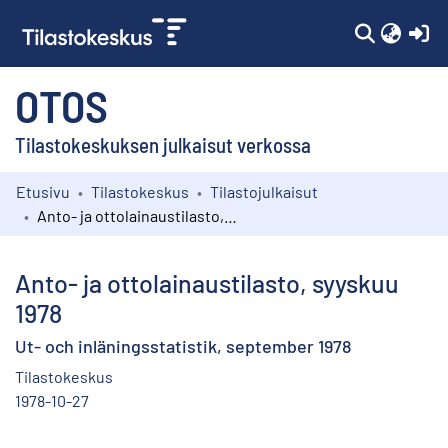
(c
OTOS
Tilastokeskuksen julkaisut verkossa
Etusivu
Tilastokeskus
Tilastojulkaisut
Kokoelmat
Anto- ja ottolainaustilasto, syyskuu 1978
Selaa
Anto- ja ottolainaustilasto, syyskuu
1978
Ut- och inläningsstatistik, september 1978
Tilastokeskus
1978-10-27