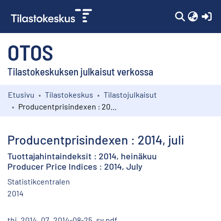
(c
OTOS
Tilastokeskuksen julkaisut verkossa
Etusivu
Tilastokeskus
Tilastojulkaisut
Kokoelmat
Producentprisindexen : 2014, juli
Selaa
Producentprisindexen : 2014, juli
Tuottajahintaindeksit : 2014, heinäkuu
Producer Price Indices : 2014, July
Statistikcentralen
2014
thi_2014_07_2014-08-25_sv.pdf