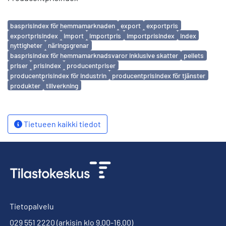
Avainsanat
basprisindex för hemmamarknaden
export
exportpris
exportprisindex
import
importpris
importprisindex
index
nyttigheter
näringsgrenar
basprisindex för hemmamarknadsvaror inklusive skatter
pellets
priser
prisindex
producentpriser
producentprisindex för industrin
producentprisindex för tjänster
produkter
tillverkning
Tietueen kaikki tiedot
Tietopalvelu
029 551 2220
(arkisin klo 9.00-16.00)