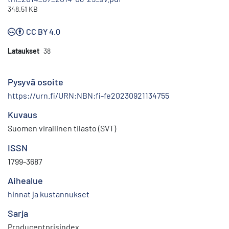
348.51 KB
CC BY 4.0
Lataukset
38
Pysyvä osoite
https://urn.fi/URN:NBN:fi-fe20230921134755
Kuvaus
Suomen virallinen tilasto (SVT)
ISSN
1799-3687
Aihealue
hinnat ja kustannukset
Sarja
Producentprisindex